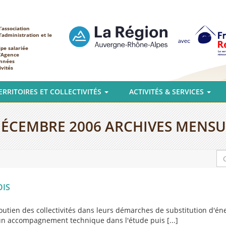
’association
d’administration et le
ipe salariée
l’Agence
nnées
ivités
ERRITOIRES ET COLLECTIVITÉS
ACTIVITÉS & SERVICES
ÉCEMBRE 2006
ARCHIVES MENSU
OIS
outien des collectivités dans leurs démarches de substitution d'én
d un accompagnement technique dans l'étude puis [...]