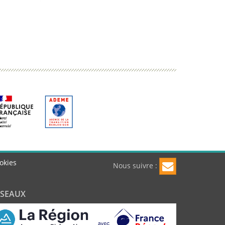
okies
Nous suivre :
ÉSEAUX