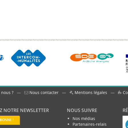
 nous ?
—
Nous contacter
—
Mentions légales
—
Co
Z NOTRE NEWSLETTER
NOUS SUIVRE
R
Nos médias
ABONNE !
Partenaires-relais