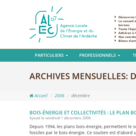
Découvrez l
Le conseil 
bureau
Toute l’équ
Adhérez à 
Nos coordo
Bilans d’act
PARTICULIERS
PROFESSIONNELS
T
ARCHIVES MENSUELLES:
D
Accueil
2006
décembre
BOIS-ÉNERGIE ET COLLECTIVITÉS : LE PLAN B
Ajouté le vendredi 1 décembre 2006
Depuis 1994, les plans bois-énergie, permettent le s
fossiles par le bois-énergie. Ce soutien est d'abor