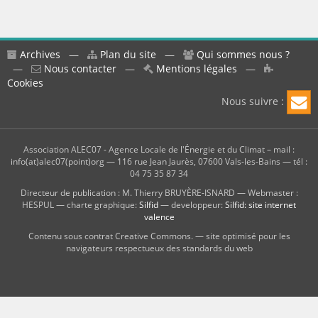
Archives
—
Plan du site
—
Qui sommes nous ?
—
Nous contacter
—
Mentions légales
—
Cookies
Nous suivre :
Association ALEC07 - Agence Locale de l'Énergie et du Climat – mail :
info(at)alec07(point)org — 116 rue Jean Jaurès, 07600 Vals-les-Bains — tél :
04 75 35 87 34
Directeur de publication : M. Thierry BRUYÈRE-ISNARD — Webmaster :
HESPUL — charte graphique:
Silfid
— developpeur:
Silfid: site internet
valence
Contenu sous contrat Creative Commons. — site optimisé pour les
navigateurs respectueux des standards du web