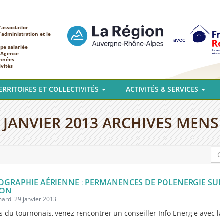
’association
d’administration et le
ipe salariée
l’Agence
nnées
ivités
ERRITOIRES ET COLLECTIVITÉS
ACTIVITÉS & SERVICES
:
JANVIER 2013
ARCHIVES MENS
GRAPHIE AÉRIENNE : PERMANENCES DE POLENERGIE SU
NON
mardi 29 janvier 2013
s du tournonais, venez rencontrer un conseiller Info Energie avec l