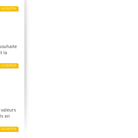
E LA SUITE
 souhaite
t la
E LA SUITE
 valeurs
és en
E LA SUITE