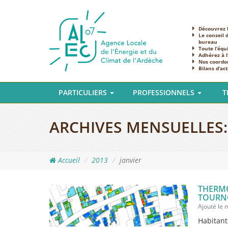
Découvrez l
Le conseil 
bureau
Toute l’équ
Adhérez à 
Nos coordo
Bilans d’act
PARTICULIERS
PROFESSIONNELS
T
ARCHIVES MENSUELLES
Accueil
2013
janvier
THERMO
TOUR
Ajouté le 
Habitant