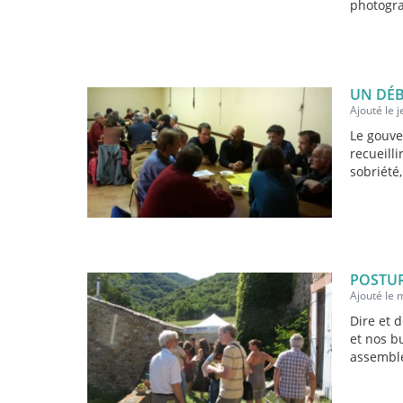
photogra
UN DÉB
Ajouté le 
Le gouve
recueilli
sobriété,
POSTUR
Ajouté le 
Dire et 
et nos b
assemblé