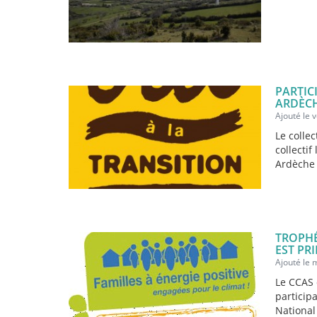
PARTIC
ARDÈC
Ajouté le 
Le collec
collectif
Ardèche e
TROPHÉ
EST PRI
Ajouté le
Le CCAS 
particip
National 