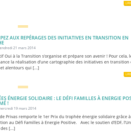
LIR
IPEZ AUX REPÉRAGES DES INITIATIVES EN TRANSITION EN
HE
vendredi 21 mars 2014
tif Oui à la Transition s’organise et prépare son avenir ! Pour cela, l
 lance la réalisation d’une cartographie des initiatives en transition
t alentours qui [...]
LIR
ES ÉNERGIE SOLIDAIRE : LE DÉFI FAMILLES À ENERGIE POS
MÉ !
 mercredi 19 mars 2014
de Privas remporte le 1er Prix du trophée énergie solidaire grâce à
ation au Défi Familles à Energie Positive. Avec le soutien d’EDF, l’U
des [...]