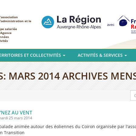
’association
d’administration et le
ipe salariée
l’Agence
nnées
ivités
ERRITOIRES ET COLLECTIVITÉS
ACTIVITÉS & SERVICES
S:
MARS 2014
ARCHIVES MEN
NEZ AU VENT
 mardi 25 mars 2014
balade animée autour des éoliennes du Coiron organisée par l'asso
n Transition