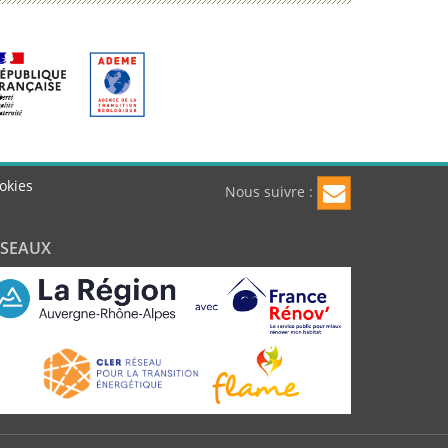
okies
Nous suivre :
ÉSEAUX