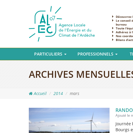
Découvrez l
Le conseil 
bureau
Toute l’équ
Adhérez à 
Nos coordo
Bilans d’act
PARTICULIERS
PROFESSIONNELS
T
ARCHIVES MENSUELLE
Accueil
2014
mars
RANDO’
Ajouté le
Journée 
Bourgs e