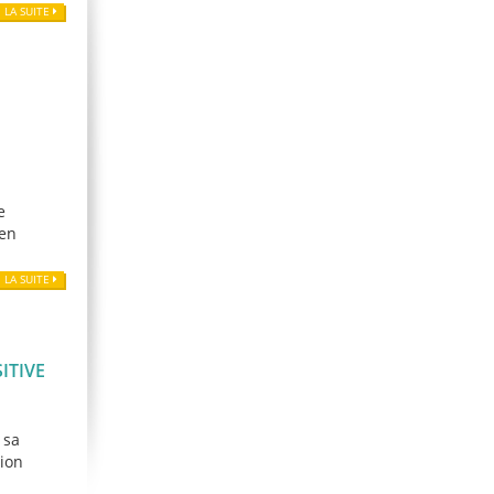
E LA SUITE
e
 en
E LA SUITE
ITIVE
 sa
nion