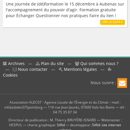
Une journée de (dé)formation le 15 décembre à Aubenas sur
l'accompagnement du pouvoir d'agir. Formation gratuite
pour Échanger Questionner nos pratiques Faire du lien !
LIRE LA SUITE
Archives
—
Plan du site
—
Qui sommes nous ?
—
Nous contacter
—
Mentions légales
—
Cookies
Nous suivre :
Association ALEC07 - Agence Locale de l'Énergie et du Climat – mail :
info(at)alec07(point)org — 116 rue Jean Jaurès, 07600 Vals-les-Bains — tél :
04 75 35 87 34
Directeur de publication : M. Thierry BRUYÈRE-ISNARD — Webmaster :
HESPUL — charte graphique:
Silfid
— developpeur:
Silfid: site internet
valence