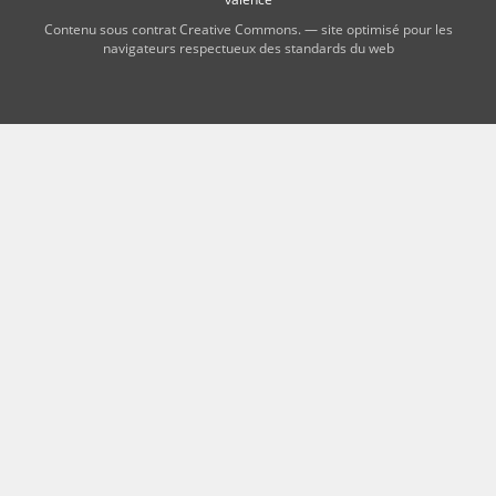
Contenu sous contrat Creative Commons. — site optimisé pour les
navigateurs respectueux des standards du web