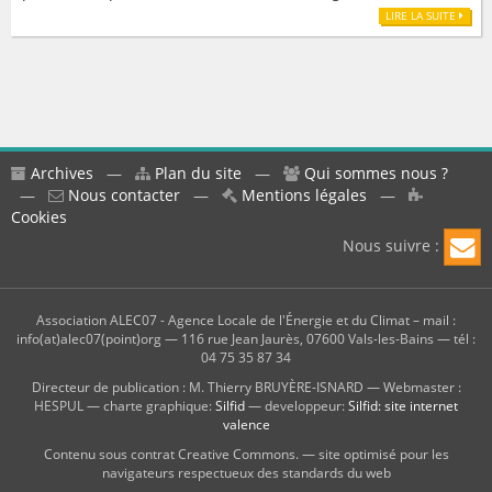
LIRE LA SUITE
Archives
—
Plan du site
—
Qui sommes nous ?
—
Nous contacter
—
Mentions légales
—
Cookies
Nous suivre :
Association ALEC07 - Agence Locale de l'Énergie et du Climat – mail :
info(at)alec07(point)org — 116 rue Jean Jaurès, 07600 Vals-les-Bains — tél :
04 75 35 87 34
Directeur de publication : M. Thierry BRUYÈRE-ISNARD — Webmaster :
HESPUL — charte graphique:
Silfid
— developpeur:
Silfid: site internet
valence
Contenu sous contrat Creative Commons. — site optimisé pour les
navigateurs respectueux des standards du web