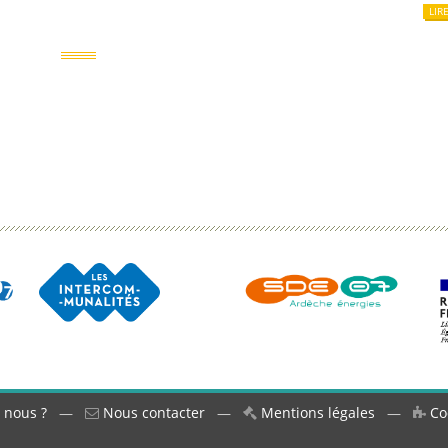
LIR
 nous ?
—
Nous contacter
—
Mentions légales
—
Co