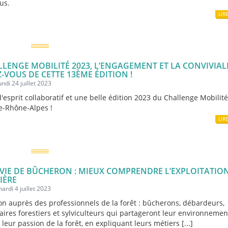
us.
LIR
LLENGE MOBILITÉ 2023, L’ENGAGEMENT ET LA CONVIVIAL
-VOUS DE CETTE 13ÈME ÉDITION !
undi 24 juillet 2023
d'esprit collaboratif et une belle édition 2023 du Challenge Mobilit
e-Rhône-Alpes !
LIR
 VIE DE BÛCHERON : MIEUX COMPRENDRE L’EXPLOITATIO
IÈRE
ardi 4 juillet 2023
n auprès des professionnels de la forêt : bûcherons, débardeurs,
aires forestiers et sylviculteurs qui partageront leur environnemen
t leur passion de la forêt, en expliquant leurs métiers [...]