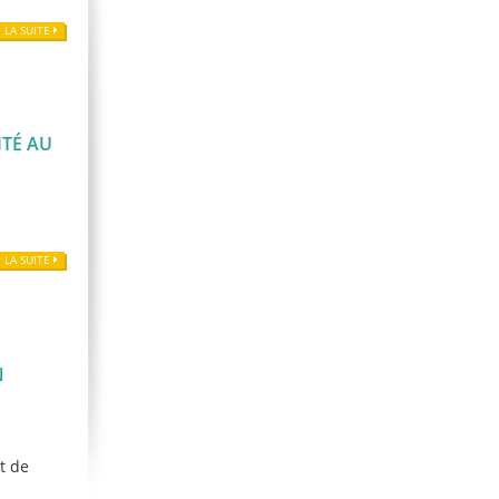
E LA SUITE
ITÉ AU
é
E LA SUITE
N
t de