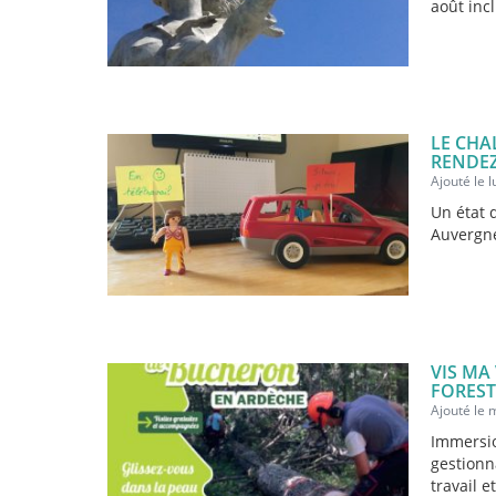
août incl
LE CHA
RENDEZ
Ajouté le l
Un état 
Auvergn
VIS MA
FOREST
Ajouté le m
Immersio
gestionn
travail e