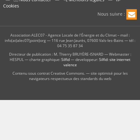
Cookies
Nous suivre :
Association ALEC07 - Agence Locale de l'Énergie et du Climat – mail :
info(at)alec07(point)org — 116 rue Jean Jaurès, 07600 Vals-les-Bains — tél :
04 75 35 87 34
Directeur de publication : M. Thierry BRUYÈRE-ISNARD — Webmaster :
HESPUL — charte graphique:
Silfid
— developpeur:
Silfid: site internet
valence
Contenu sous contrat Creative Commons. — site optimisé pour les
navigateurs respectueux des standards du web