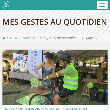
Men
MES GESTES AU QUOTIDIEN
Accueil
AGISSEZ
Mes gestes au quotidien
( - page 6)
VENEZ DÉCOUVRIR NOTRE VÉLO-BLENDER !