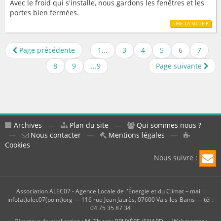
Avec le froid qui s'installe, nous gardons les fenêtres et les
portes bien fermées.
LIRE LA SUITE
Page précédente
1...
3
4
5
6
7
8
9
...9
Page suivante
Archives
—
Plan du site
—
Qui sommes nous ?
—
Nous contacter
—
Mentions légales
—
Cookies
Nous suivre :
Association ALEC07 - Agence Locale de l'Énergie et du Climat – mail :
info(at)alec07(point)org — 116 rue Jean Jaurès, 07600 Vals-les-Bains — tél :
04 75 35 87 34