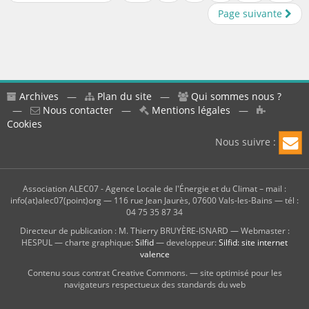
Page suivante
Archives
—
Plan du site
—
Qui sommes nous ?
—
Nous contacter
—
Mentions légales
—
Cookies
Nous suivre :
Association ALEC07 - Agence Locale de l'Énergie et du Climat – mail :
info(at)alec07(point)org — 116 rue Jean Jaurès, 07600 Vals-les-Bains — tél :
04 75 35 87 34
Directeur de publication : M. Thierry BRUYÈRE-ISNARD — Webmaster :
HESPUL — charte graphique:
Silfid
— developpeur:
Silfid: site internet
valence
Contenu sous contrat Creative Commons. — site optimisé pour les
navigateurs respectueux des standards du web