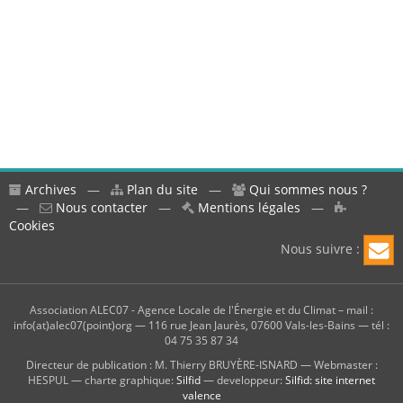
Archives
—
Plan du site
—
Qui sommes nous ?
—
Nous contacter
—
Mentions légales
—
Cookies
Nous suivre :
Association ALEC07 - Agence Locale de l'Énergie et du Climat – mail :
info(at)alec07(point)org — 116 rue Jean Jaurès, 07600 Vals-les-Bains — tél :
04 75 35 87 34
Directeur de publication : M. Thierry BRUYÈRE-ISNARD — Webmaster :
HESPUL — charte graphique:
Silfid
— developpeur:
Silfid: site internet
valence