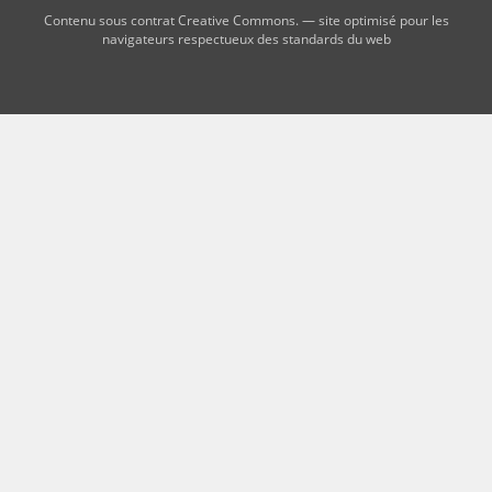
Contenu sous contrat Creative Commons. — site optimisé pour les
navigateurs respectueux des standards du web