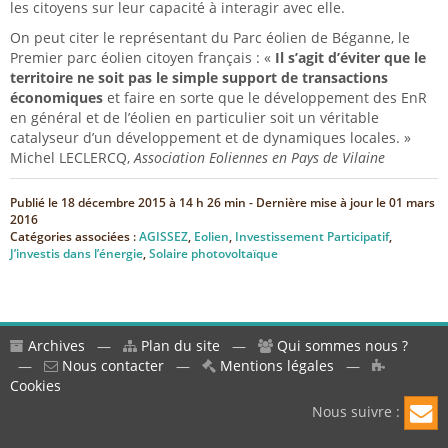
les citoyens sur leur capacité à interagir avec elle.
On peut citer le représentant du Parc éolien de Béganne, le
Premier parc éolien citoyen français : «
Il s’agit d’éviter que le
territoire ne soit pas le simple support de transactions
économiques
et faire en sorte que le développement des EnR
en général et de l’éolien en particulier soit un véritable
catalyseur d’un développement et de dynamiques locales. »
Michel LECLERCQ,
Association Eoliennes en Pays de Vilaine
Publié le
18 décembre 2015 à 14 h 26 min
- Dernière mise à jour le
01 mars
2016
Catégories associées :
AGISSEZ
,
Eolien
,
Investissement Participatif
,
J’investis dans l’énergie
,
Solaire photovoltaïque
Archives
—
Plan du site
—
Qui sommes nous ?
—
Nous contacter
—
Mentions légales
—
Cookies
Nous suivre :