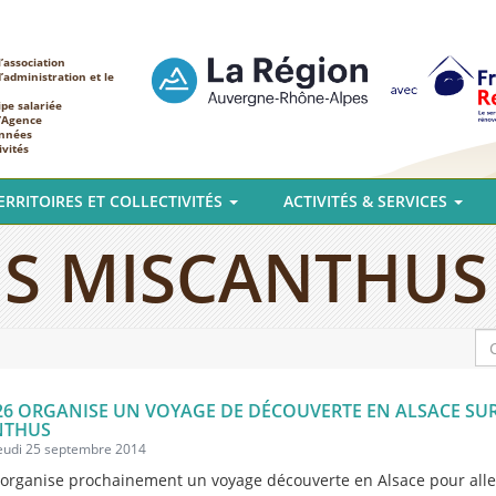
’association
d’administration et le
ipe salariée
l’Agence
nnées
ivités
ERRITOIRES ET COLLECTIVITÉS
ACTIVITÉS & SERVICES
S MISCANTHUS
 26 ORGANISE UN VOYAGE DE DÉCOUVERTE EN ALSACE SUR
NTHUS
jeudi 25 septembre 2014
6 organise prochainement un voyage découverte en Alsace pour alle