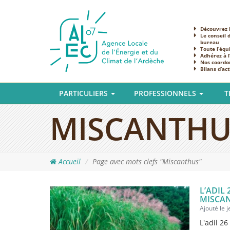
Découvrez l
Le conseil 
bureau
Toute l’équ
Adhérez à 
Nos coordo
Bilans d’act
PARTICULIERS
PROFESSIONNELS
T
MISCANTHU
Accueil
Page avec mots clefs "Miscanthus"
L’ADIL
MISCA
Ajouté le 
L'adil 2