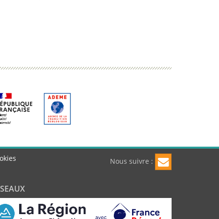
okies
Nous suivre :
ÉSEAUX