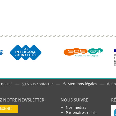
 nous ?
—
Nous contacter
—
Mentions légales
—
Co
Z NOTRE NEWSLETTER
NOUS SUIVRE
R
Nos médias
ABONNE !
Partenaires-relais