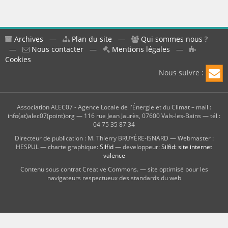
Archives
—
Plan du site
—
Qui sommes nous ?
—
Nous contacter
—
Mentions légales
—
Cookies
Nous suivre :
Association ALEC07 - Agence Locale de l'Énergie et du Climat – mail :
info(at)alec07(point)org — 116 rue Jean Jaurès, 07600 Vals-les-Bains — tél :
04 75 35 87 34
Directeur de publication : M. Thierry BRUYÈRE-ISNARD — Webmaster :
HESPUL — charte graphique:
Silfid
— developpeur:
Silfid: site internet
valence
Contenu sous contrat Creative Commons. — site optimisé pour les
navigateurs respectueux des standards du web