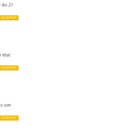
e du 21
E LA SUITE
n état
E LA SUITE
ns son
E LA SUITE