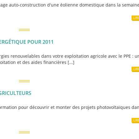
tage auto-construction d'une éolienne domestique dans la semain
LIR
ERGÉTIQUE POUR 2011
gies renouvelables dans votre exploitation agricole avec le PPE : u
tation et des aides financières [...]
LIR
GRICULTEURS
ormation pour découvrir et monter des projets photovoltaïques da
LIR