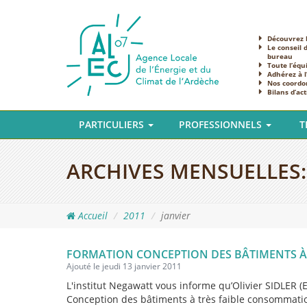
Découvrez l
Le conseil 
bureau
Toute l’équ
Adhérez à 
Nos coordo
Bilans d’act
PARTICULIERS
PROFESSIONNELS
T
ARCHIVES MENSUELLES
Accueil
2011
janvier
FORMATION CONCEPTION DES BÂTIMENTS À
Ajouté le jeudi 13 janvier 2011
L'institut Negawatt vous informe qu’Olivier SIDLER (
Conception des bâtiments à très faible consommatio