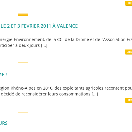
LIR
E 2 ET 3 FEVRIER 2011 À VALENCE
ergie-Environnement, de la CCI de la Drôme et de l’Association Fr
ticiper à deux jours [...]
LIR
E !
égion Rhône-Alpes en 2010, des exploitants agricoles racontent po
t décidé de reconsidérer leurs consommations [...]
LIR
URS