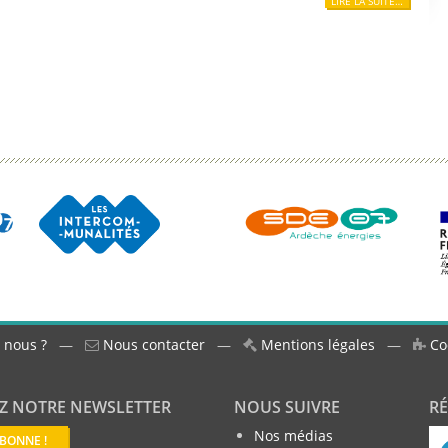
LIRE LA SUITE…
 nous ?
—
Nous contacter
—
Mentions légales
—
Co
Z NOTRE NEWSLETTER
NOUS SUIVRE
R
Nos médias
ABONNE !