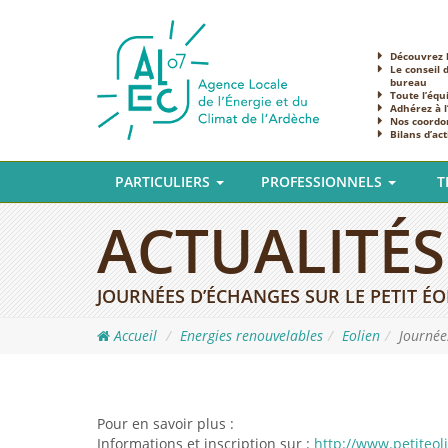
Découvrez l
Le conseil 
bureau
Toute l’équ
Adhérez à 
Nos coordo
Bilans d’act
PARTICULIERS
PROFESSIONNELS
T
ACTUALITÉS
JOURNÉES D’ÉCHANGES SUR LE PETIT ÉOL
Accueil
Energies renouvelables
Eolien
Journées
Pour en savoir plus :
Informations et inscription sur :
http://www.petiteol