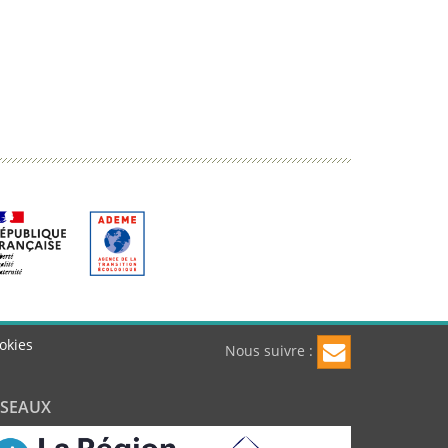
okies
Nous suivre :
ÉSEAUX