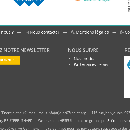
 nous ?
—
Nous contacter
—
Mentions légales
—
Co
Z NOTRE NEWSLETTER
NOUS SUIVRE
R
Nos médias
ABONNE !
Partenaires-relais
'Énergie et du Climat – mail : info(at)alec07(point)org — 116 rue Jean Jaurès, 076
hierry BRUYÈRE-ISNARD — Webmaster : HESPUL — charte graphique:
Silfid
— devel
ntrat Creative Commons. — site optimisé pour les navigateurs respectueux des 