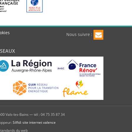
okies
Nous suivre :
ÉSEAUX
00 Vals-les-Bains — tél : 04 75 35 87 34
oppeur:
Silfid: site internet valence
standards du web