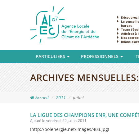
Découvrez l
Le conseil 
bureau
Toute l’équ
Adhérez à 
Nos coordo
Bilans d’act
PARTICULIERS
PROFESSIONNELS
T
ARCHIVES MENSUELLES
Accueil
2011
juillet
LA LIGUE DES CHAMPIONS ENR, UNE COMPÉTI
Ajouté le vendredi 22 juillet 2011
!http://polenergie.net/images/403.jpg!