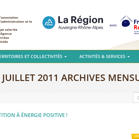
’association
d’administration et le
ipe salariée
l’Agence
nnées
ivités
ERRITOIRES ET COLLECTIVITÉS
ACTIVITÉS & SERVICES
:
JUILLET 2011
ARCHIVES MENSU
TION À ÉNERGIE POSITIVE !
LIR