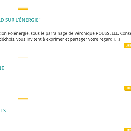
 SUR L’ÉNERGIE”
ation Polénergie, sous le parrainage de Véronique ROUSSELLE, Conse
hois, vous invitent à exprimer et partager votre regard [...]
LIR
NE
e
LIR
RTS
LIR