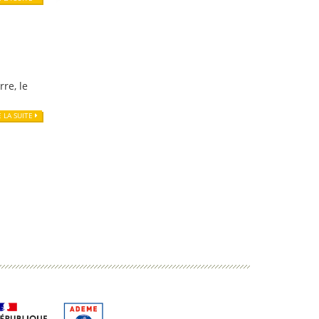
re, le
E LA SUITE