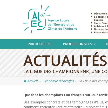
Découvrez l
Le conseil 
bureau
Toute l’équ
Adhérez à 
Nos coordo
Bilans d’act
PARTICULIERS
PROFESSIONNELS
T
ACTUALITÉS
LA LIGUE DES CHAMPIONS ENR, UNE COM
Accueil
Economie d'énergies
La Ligue des champi
Que font les champions EnR français sur leur territ
Des exemples concrets et des témoignages d‘élus, d’a
comment s’orienter vers et atteindre un objectif “1