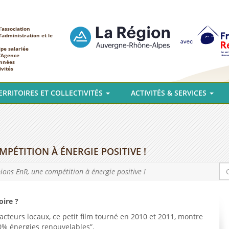
’association
d’administration et le
ipe salariée
l’Agence
nnées
ivités
ERRITOIRES ET COLLECTIVITÉS
ACTIVITÉS & SERVICES
PÉTITION À ÉNERGIE POSITIVE !
ons EnR, une compétition à énergie positive !
oire ?
cteurs locaux, ce petit film tourné en 2010 et 2011, montre
00% énergies renouvelables”.