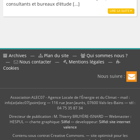
consultants et bureaux d’étude [...]
LIRE LA SUITE
Archives
—
Plan du site
—
Qui sommes nous ?
—
Nous contacter
—
Mentions légales
—
Cookies
Nous suivre :
Association ALEC07 - Agence Locale de l'Énergie et du Climat – mail :
info(at)alec07(point)org — 116 rue Jean Jaurès, 07600 Vals-les-Bains — tél :
04 75 35 87 34
Directeur de publication : M. Thierry BRUYÈRE-ISNARD — Webmaster :
HESPUL — charte graphique:
Silfid
— developpeur:
Silfid: site internet
valence
Contenu sous contrat Creative Commons. — site optimisé pour les