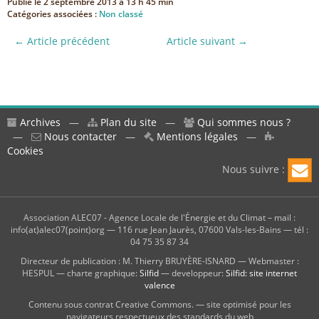
Publié le
2 septembre 2013 à 13 h 45 min
Catégories associées :
Non classé
← Article précédent
Article suivant →
Archives
—
Plan du site
—
Qui sommes nous ?
—
Nous contacter
—
Mentions légales
—
Cookies
Nous suivre :
Association ALEC07 - Agence Locale de l'Énergie et du Climat – mail :
info(at)alec07(point)org — 116 rue Jean Jaurès, 07600 Vals-les-Bains — tél :
04 75 35 87 34
Directeur de publication : M. Thierry BRUYÈRE-ISNARD — Webmaster :
HESPUL — charte graphique:
Silfid
— developpeur:
Silfid: site internet
valence
Contenu sous contrat Creative Commons. — site optimisé pour les
navigateurs respectueux des standards du web