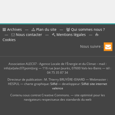
Archives
—
Plan du site
—
Qui sommes nous ?
—
Nous contacter
—
Mentions légales
—
Cookies
Nous suivre :
Association ALEC07 - Agence Locale de l'Énergie et du Climat – mail :
info(at)alec07(point)org — 116 rue Jean Jaurès, 07600 Vals-les-Bains — tél :
04 75 35 87 34
Directeur de publication : M. Thierry BRUYÈRE-ISNARD — Webmaster :
HESPUL — charte graphique:
Silfid
— developpeur:
Silfid: site internet
valence
Contenu sous contrat Creative Commons. — site optimisé pour les
navigateurs respectueux des standards du web