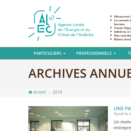
Découvrez l
Le conseil 
bureau
Toute l’équ
Adhérez à 
Nos coordo
Bilans d’act
PARTICULIERS
PROFESSIONNELS
T
ARCHIVES ANNUE
Accueil
2018
UNE PA
Ajouté le
Un momen
entrepre