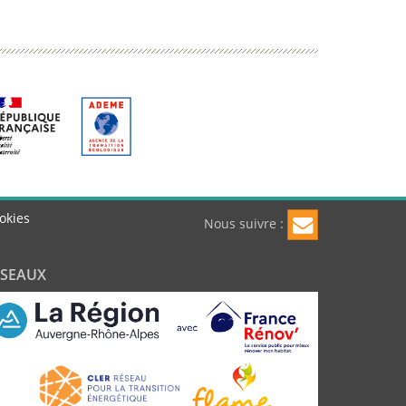
okies
Nous suivre :
ÉSEAUX