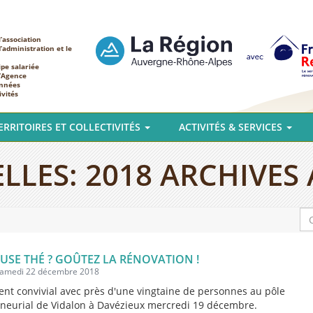
’association
d’administration et le
ipe salariée
l’Agence
nnées
ivités
ERRITOIRES ET COLLECTIVITÉS
ACTIVITÉS & SERVICES
LLES:
2018
ARCHIVES 
USE THÉ ? GOÛTEZ LA RÉNOVATION !
 samedi 22 décembre 2018
t convivial avec près d'une vingtaine de personnes au pôle
neurial de Vidalon à Davézieux mercredi 19 décembre.