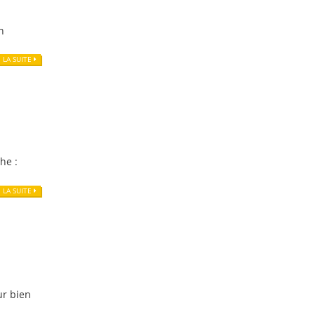
n
E LA SUITE
he :
E LA SUITE
ur bien