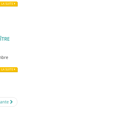
E LA SUITE
ÎTRE
embre
E LA SUITE
vante