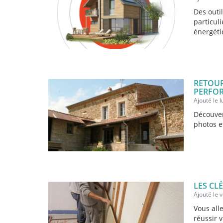
Des outi
particul
énergéti
RETOUR
PERFO
Ajouté le 
Découver
photos e
LES CL
Ajouté le
Vous all
réussir v