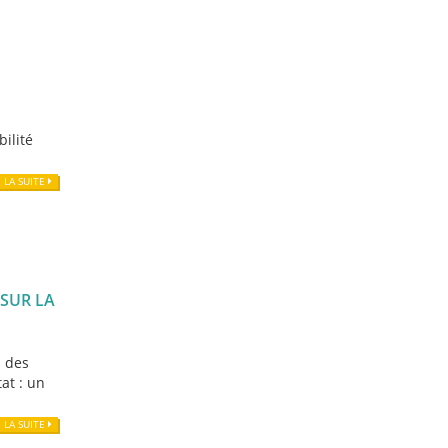
bilité
E LA SUITE
 SUR LA
n des
tat : un
E LA SUITE