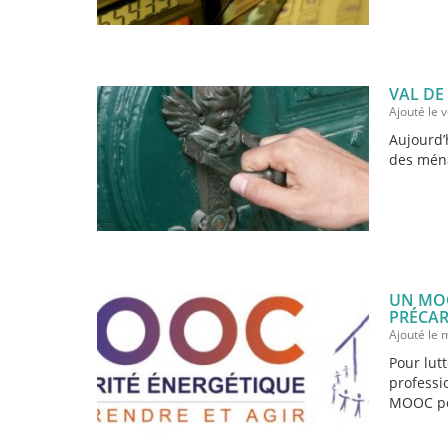
VAL DE
Ajouté le
Aujourd’
des ména
UN MOO
PRÉCAR
Ajouté le
Pour lut
professio
MOOC pou