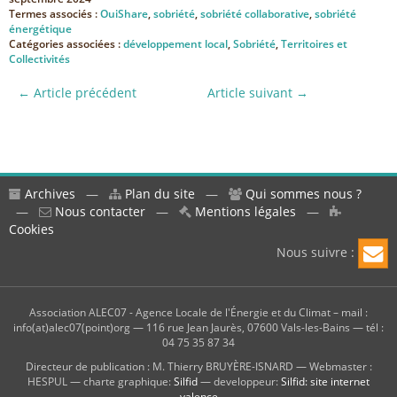
Termes associés :
OuiShare
,
sobriété
,
sobriété collaborative
,
sobriété
énergétique
Catégories associées :
développement local
,
Sobriété
,
Territoires et
Collectivités
← Article précédent
Article suivant →
Archives
—
Plan du site
—
Qui sommes nous ?
—
Nous contacter
—
Mentions légales
—
Cookies
Nous suivre :
Association ALEC07 - Agence Locale de l'Énergie et du Climat – mail :
info(at)alec07(point)org — 116 rue Jean Jaurès, 07600 Vals-les-Bains — tél :
04 75 35 87 34
Directeur de publication : M. Thierry BRUYÈRE-ISNARD — Webmaster :
HESPUL — charte graphique:
Silfid
— developpeur:
Silfid: site internet
valence