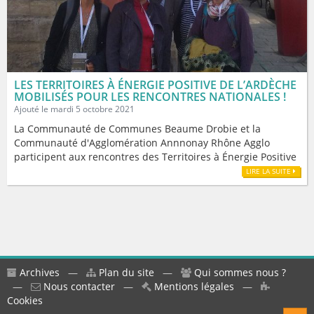
LES TERRITOIRES À ÉNERGIE POSITIVE DE L’ARDÈCHE
MOBILISÉS POUR LES RENCONTRES NATIONALES !
Ajouté le mardi 5 octobre 2021
La Communauté de Communes Beaume Drobie et la
Communauté d'Agglomération Annnonay Rhône Agglo
participent aux rencontres des Territoires à Énergie Positive
LIRE LA SUITE
Archives
—
Plan du site
—
Qui sommes nous ?
—
Nous contacter
—
Mentions légales
—
Cookies