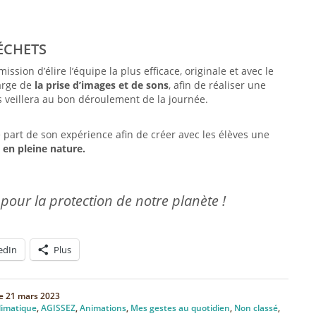
ÉCHETS
ion d’élire l’équipe la plus efficace, originale et avec le
harge de
la prise d’images et de sons
, afin de réaliser une
s veillera au bon déroulement de la journée.
 part de son expérience afin de créer avec les élèves une
 en pleine nature.
 pour la protection de notre planète !
edIn
Plus
le
21 mars 2023
limatique
,
AGISSEZ
,
Animations
,
Mes gestes au quotidien
,
Non classé
,