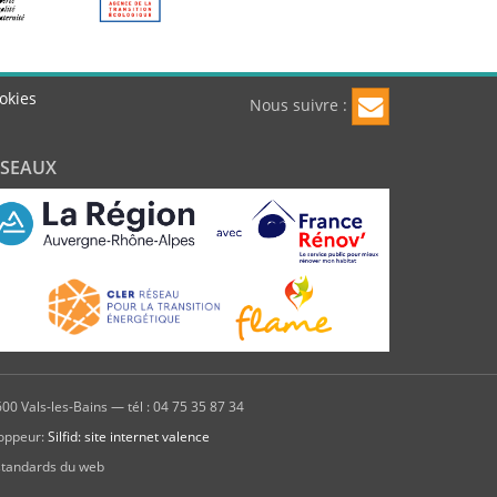
okies
Nous suivre :
ÉSEAUX
00 Vals-les-Bains — tél : 04 75 35 87 34
oppeur:
Silfid: site internet valence
standards du web