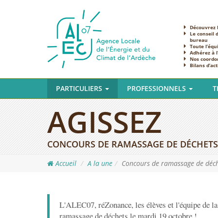
Découvrez l
Le conseil 
bureau
Toute l’équ
Adhérez à 
Nos coordo
Bilans d’act
PARTICULIERS
PROFESSIONNELS
T
AGISSEZ
CONCOURS DE RAMASSAGE DE DÉCHETS
Accueil
A la une
Concours de ramassage de déch
L'ALEC07, réZonance, les élèves et l'équipe de la
ramassage de déchets le mardi 19 octobre !