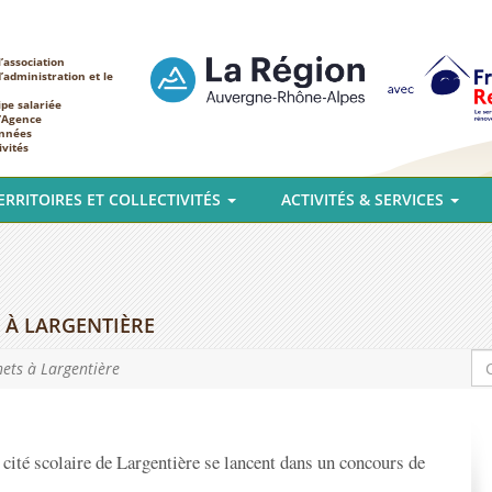
’association
d’administration et le
ipe salariée
l’Agence
nnées
ivités
ERRITOIRES ET COLLECTIVITÉS
ACTIVITÉS & SERVICES
 À LARGENTIÈRE
ets à Largentière
 cité scolaire de Largentière se lancent dans un concours de