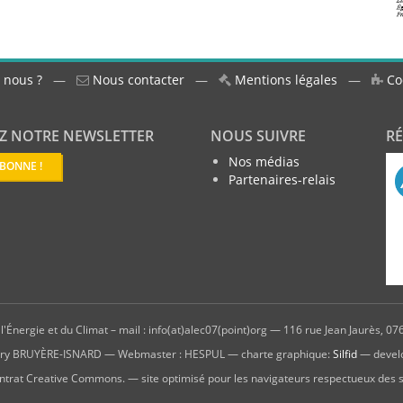
 nous ?
—
Nous contacter
—
Mentions légales
—
Co
Z NOTRE NEWSLETTER
NOUS SUIVRE
R
Nos médias
ABONNE !
Partenaires-relais
'Énergie et du Climat – mail : info(at)alec07(point)org — 116 rue Jean Jaurès, 076
hierry BRUYÈRE-ISNARD — Webmaster : HESPUL — charte graphique:
Silfid
— devel
ntrat Creative Commons. — site optimisé pour les navigateurs respectueux des 