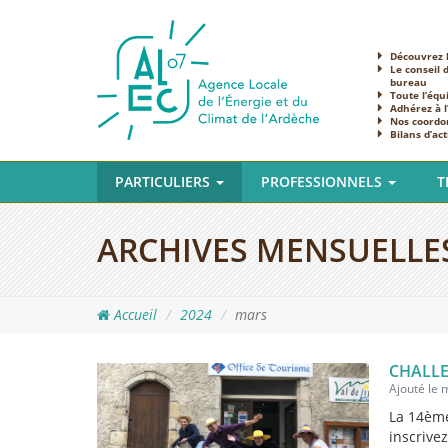
Découvrez l
Le conseil 
bureau
Toute l’équ
Adhérez à 
Nos coordo
Bilans d’act
PARTICULIERS
PROFESSIONNELS
T
ARCHIVES MENSUELLE
Accueil
2024
mars
CHALLE
Ajouté le
La 14ème
inscrive