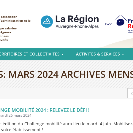
’association
d’administration et le
ipe salariée
l’Agence
nnées
ivités
ERRITOIRES ET COLLECTIVITÉS
ACTIVITÉS & SERVICES
S:
MARS 2024
ARCHIVES MEN
NGE MOBILITÉ 2024 : RELEVEZ LE DÉFI !
 mardi 26 mars 2024
 édition du Challenge mobilité aura lieu le mardi 4 juin. Mobilisez
z votre établissement !