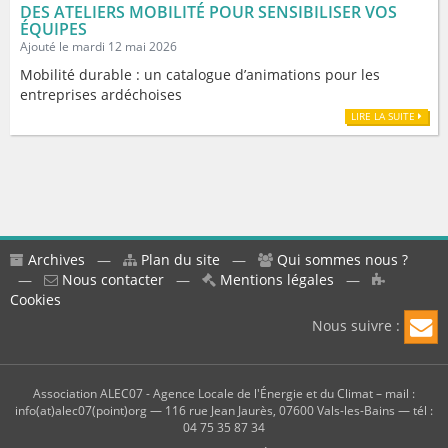
DES ATELIERS MOBILITÉ POUR SENSIBILISER VOS
ÉQUIPES
Ajouté le mardi 12 mai 2026
Mobilité durable : un catalogue d’animations pour les
entreprises ardéchoises
LIRE LA SUITE
Archives
—
Plan du site
—
Qui sommes nous ?
—
Nous contacter
—
Mentions légales
—
Cookies
Nous suivre :
Association ALEC07 - Agence Locale de l'Énergie et du Climat – mail :
info(at)alec07(point)org — 116 rue Jean Jaurès, 07600 Vals-les-Bains — tél :
04 75 35 87 34