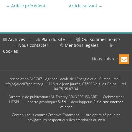
← Article précédent
Article suivant →
Archives
—
Plan du site
—
Qui sommes nous ?
—
Nous contacter
—
Mentions légales
—
Cookies
Nous suivre :
Association ALEC07 - Agence Locale de l'Énergie et du Climat – mail :
info(at)alec07(point)org — 116 rue Jean Jaurès, 07600 Vals-les-Bains — tél :
04 75 35 87 34
Directeur de publication : M. Thierry BRUYÈRE-ISNARD — Webmaster :
HESPUL — charte graphique:
Silfid
— developpeur:
Silfid: site internet
valence
Contenu sous contrat Creative Commons. — site optimisé pour les
navigateurs respectueux des standards du web