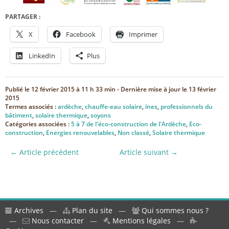
PARTAGER :
X
Facebook
Imprimer
LinkedIn
Plus
Publié le
12 février 2015 à 11 h 33 min
- Dernière mise à jour le
13 février
2015
Termes associés :
ardèche
,
chauffe-eau solaire
,
ines
,
professionnels du
bâtiment
,
solaire thermique
,
soyons
Catégories associées :
5 à 7 de l'éco-construction de l'Ardèche
,
Eco-
construction
,
Energies renouvelables
,
Non classé
,
Solaire thermique
← Article précédent
Article suivant →
Archives
—
Plan du site
—
Qui sommes nous ?
—
Nous contacter
—
Mentions légales
—