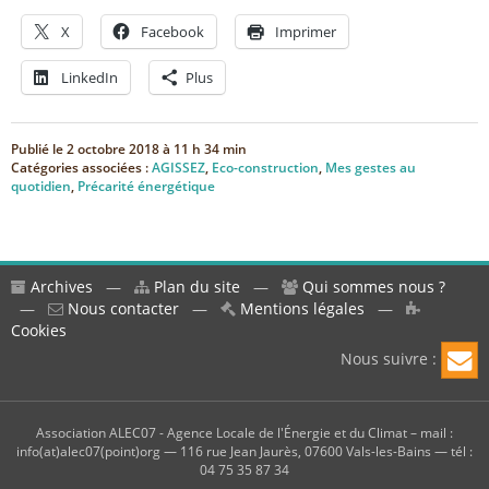
X
Facebook
Imprimer
LinkedIn
Plus
Publié le
2 octobre 2018 à 11 h 34 min
Catégories associées :
AGISSEZ
,
Eco-construction
,
Mes gestes au
quotidien
,
Précarité énergétique
Archives
—
Plan du site
—
Qui sommes nous ?
—
Nous contacter
—
Mentions légales
—
Cookies
Nous suivre :
Association ALEC07 - Agence Locale de l'Énergie et du Climat – mail :
info(at)alec07(point)org — 116 rue Jean Jaurès, 07600 Vals-les-Bains — tél :
04 75 35 87 34