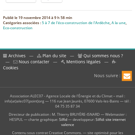
Publié le
19 novembre 2014 à 9 h 58 min
Catégories associées :
5 à 7 de l'éco-construction de l'Ardèche
,
A la une
,
Eco-construction
Archives
—
Plan du site
—
Qui sommes nous ?
—
Nous contacter
—
Mentions légales
—
Cookies
Nous suivre :
Association ALEC07 - Agence Locale de l'Énergie et du Climat – mail :
info(at)alec07(point)org — 116 rue Jean Jaurès, 07600 Vals-les-Bains — tél :
04 75 35 87 34
Directeur de publication : M. Thierry BRUYÈRE-ISNARD — Webmaster :
HESPUL — charte graphique:
Silfid
— developpeur:
Silfid: site internet
valence
Contenu sous contrat Creative Commons. — site optimisé pour les