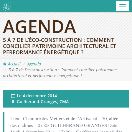
Men
AGENDA
5 À 7 DE L’ÉCO-CONSTRUCTION : COMMENT
CONCILIER PATRIMOINE ARCHITECTURAL ET
PERFORMANCE ÉNERGÉTIQUE ?
Accueil
Agenda
5 à 7 de l’éco-construction : Comment concilier patrimoine
architectural et performance énergétique ?
Le
4 décembre 2014
Guilherand-Granges, CMA
Lieu : Chambre des Métiers et de l’Artisanat – 70, allée
des ondines – 07503 GUILHERAND GRANGES Date :
Jeudi 4 décembre 2014 17h00 : Conférence (accueil dès