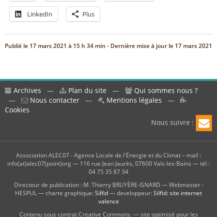
LinkedIn
Plus
Publié le
17 mars 2021 à 15 h 34 min
- Dernière mise à jour le
17 mars 2021
Archives
—
Plan du site
—
Qui sommes nous ?
—
Nous contacter
—
Mentions légales
—
Cookies
Nous suivre :
Association ALEC07 - Agence Locale de l'Énergie et du Climat – mail :
info(at)alec07(point)org — 116 rue Jean Jaurès, 07600 Vals-les-Bains — tél :
04 75 35 87 34
Directeur de publication : M. Thierry BRUYÈRE-ISNARD — Webmaster :
HESPUL — charte graphique:
Silfid
— developpeur:
Silfid: site internet
valence
Contenu sous contrat Creative Commons. — site optimisé pour les