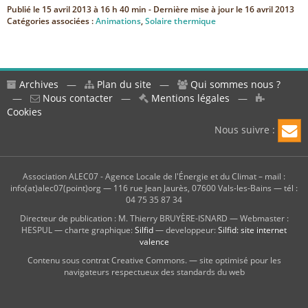
Publié le
15 avril 2013 à 16 h 40 min
- Dernière mise à jour le
16 avril 2013
Catégories associées :
Animations
,
Solaire thermique
Archives
—
Plan du site
—
Qui sommes nous ?
—
Nous contacter
—
Mentions légales
—
Cookies
Nous suivre :
Association ALEC07 - Agence Locale de l'Énergie et du Climat – mail :
info(at)alec07(point)org — 116 rue Jean Jaurès, 07600 Vals-les-Bains — tél :
04 75 35 87 34
Directeur de publication : M. Thierry BRUYÈRE-ISNARD — Webmaster :
HESPUL — charte graphique:
Silfid
— developpeur:
Silfid: site internet
valence
Contenu sous contrat Creative Commons. — site optimisé pour les
navigateurs respectueux des standards du web