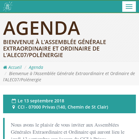
Men
AGENDA
BIENVENUE À L’ASSEMBLÉE GÉNÉRALE
EXTRAORDINAIRE ET ORDINAIRE DE
L’ALEC07/POLÉNERGIE
Accueil
Agenda
Bienvenue à l’Assemblée Générale Extraordinaire et Ordinaire de
l’ALEC07/Polénergie
Le
13 septembre 2018
CCI - 07000 Privas (140, Chemin de St Clair)
Nous avons le plaisir de vous inviter aux Assemblées
Générales Extraordinaire et Ordinaire qui auront lieu le
jeudi 13 septembre aux locaux du CCI à Privas.