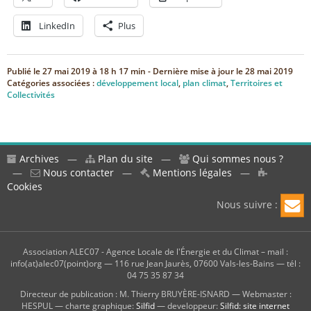
LinkedIn
Plus
Publié le
27 mai 2019 à 18 h 17 min
- Dernière mise à jour le
28 mai 2019
Catégories associées :
développement local
,
plan climat
,
Territoires et
Collectivités
Archives
—
Plan du site
—
Qui sommes nous ?
—
Nous contacter
—
Mentions légales
—
Cookies
Nous suivre :
Association ALEC07 - Agence Locale de l'Énergie et du Climat – mail :
info(at)alec07(point)org — 116 rue Jean Jaurès, 07600 Vals-les-Bains — tél :
04 75 35 87 34
Directeur de publication : M. Thierry BRUYÈRE-ISNARD — Webmaster :
HESPUL — charte graphique:
Silfid
— developpeur:
Silfid: site internet