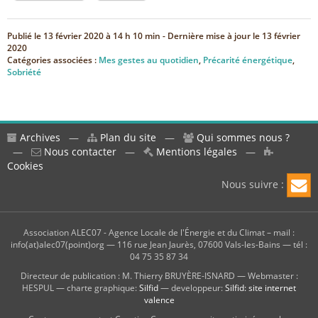
Publié le
13 février 2020 à 14 h 10 min
- Dernière mise à jour le
13 février
2020
Catégories associées :
Mes gestes au quotidien
,
Précarité énergétique
,
Sobriété
Archives
—
Plan du site
—
Qui sommes nous ?
—
Nous contacter
—
Mentions légales
—
Cookies
Nous suivre :
Association ALEC07 - Agence Locale de l'Énergie et du Climat – mail :
info(at)alec07(point)org — 116 rue Jean Jaurès, 07600 Vals-les-Bains — tél :
04 75 35 87 34
Directeur de publication : M. Thierry BRUYÈRE-ISNARD — Webmaster :
HESPUL — charte graphique:
Silfid
— developpeur:
Silfid: site internet
valence