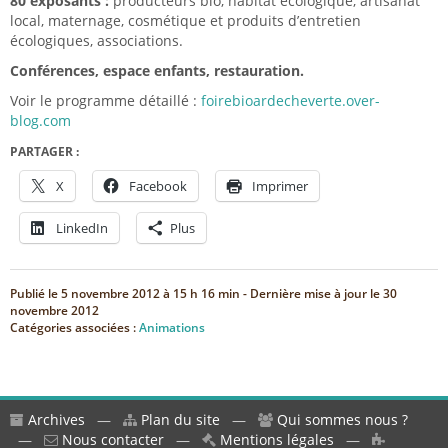
80 exposants
:
producteurs bio, habitat écologique, artisanat
local, maternage, cosmétique et produits d’entretien
écologiques, associations.
Conférences, espace enfants, restauration.
Voir le programme détaillé :
foirebioardecheverte.over-
blog.com
PARTAGER :
X
Facebook
Imprimer
LinkedIn
Plus
Publié le
5 novembre 2012 à 15 h 16 min
- Dernière mise à jour le
30
novembre 2012
Catégories associées :
Animations
Archives
—
Plan du site
—
Qui sommes nous ?
—
Nous contacter
—
Mentions légales
—