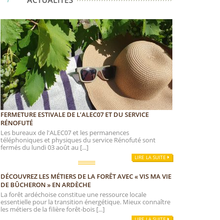
ACTUALITÉS
FERMETURE ESTIVALE DE L’ALEC07 ET DU SERVICE
RÉNOFUTÉ
Les bureaux de l'ALEC07 et les permanences
téléphoniques et physiques du service Rénofuté sont
fermés du lundi 03 août au [...]
LIRE LA SUITE
DÉCOUVREZ LES MÉTIERS DE LA FORÊT AVEC « VIS MA VIE
DE BÛCHERON » EN ARDÈCHE
La forêt ardéchoise constitue une ressource locale
essentielle pour la transition énergétique. Mieux connaître
les métiers de la filière forêt-bois [...]
LIRE LA SUITE