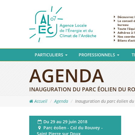
Découvrez l
Le conseil 
bureau
Toute l’équ
Adhérez à 
Nos coordo
Bilans d’act
PARTICULIERS
PROFESSIONNELS
T
AGENDA
INAUGURATION DU PARC ÉOLIEN DU ROUV
Accueil
Agenda
Inauguration du parc éolien du 
Du
29 au 29 juin 2018
Parc éolien - Col du Rouvey -
Saint Pierre sur Doux