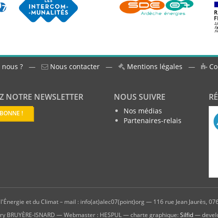
 nous ?
—
Nous contacter
—
Mentions légales
—
Co
Z NOTRE NEWSLETTER
NOUS SUIVRE
R
Nos médias
ABONNE !
Partenaires-relais
'Énergie et du Climat – mail : info(at)alec07(point)org — 116 rue Jean Jaurès, 076
hierry BRUYÈRE-ISNARD — Webmaster : HESPUL — charte graphique:
Silfid
— devel