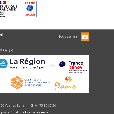
okies
Nous suivre :
ÉSEAUX
00 Vals-les-Bains — tél : 04 75 35 87 34
oppeur:
Silfid: site internet valence