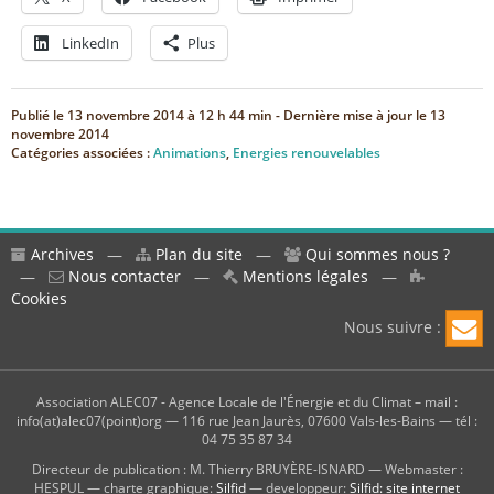
LinkedIn
Plus
Publié le
13 novembre 2014 à 12 h 44 min
- Dernière mise à jour le
13
novembre 2014
Catégories associées :
Animations
,
Energies renouvelables
Archives
—
Plan du site
—
Qui sommes nous ?
—
Nous contacter
—
Mentions légales
—
Cookies
Nous suivre :
Association ALEC07 - Agence Locale de l'Énergie et du Climat – mail :
info(at)alec07(point)org — 116 rue Jean Jaurès, 07600 Vals-les-Bains — tél :
04 75 35 87 34
Directeur de publication : M. Thierry BRUYÈRE-ISNARD — Webmaster :
HESPUL — charte graphique:
Silfid
— developpeur:
Silfid: site internet