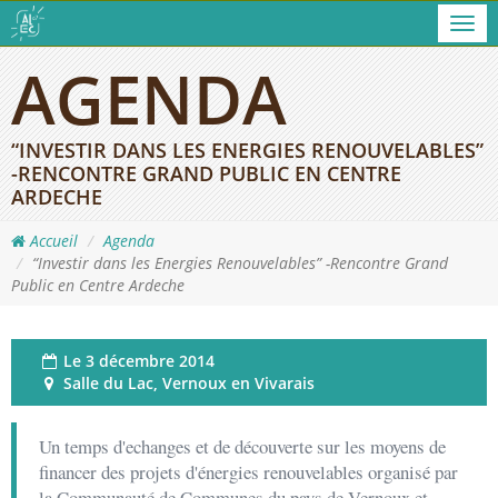
Men
AGENDA
“INVESTIR DANS LES ENERGIES RENOUVELABLES”
-RENCONTRE GRAND PUBLIC EN CENTRE
ARDECHE
Accueil
Agenda
“Investir dans les Energies Renouvelables” -Rencontre Grand
Public en Centre Ardeche
Le
3 décembre 2014
Salle du Lac, Vernoux en Vivarais
Un temps d'echanges et de découverte sur les moyens de
financer des projets d'énergies renouvelables organisé par
la Communauté de Communes du pays de Vernoux et