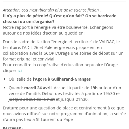
Attention, ceci n’est (bientôt) plus de la science fiction…
Il n’y a plus de pétrole! Qu’est qu’on fait? On se barricade
chez soi ou on s’organise?
Notre rapport à l‘énergie va être bouleversé. Echangeons
autour de nos idées d’action au quotidien!
Dans le cadre de l’action “énergie et territoire” de
VALDAC
, le
territoire, l’
ADIL
26 et Polénergie vous proposent en
collaboration avec la
SCOP
L’Orage une soirée de débat sur un
format original et convivial.
Pour connaître la coopérative d‘éducation populaire l’Orage
cliquer
ici
Où: salle de
l’Agora à Guilherand-Granges
Quand:
mardi 24 avril
. Accueil à partir de
19h
autour d’un
verre de l’amitié. Début des festivités à partir de 19h30
et
jusqu’au bout de la nuit
et jusqu‘à 21h30.
Eratum: pour une question de place et contrairement à ce que
nous avions diffusé sur notre programme d’animation, la soirée
n’aura pas lieu à St Laurent du Pape
PARTAGER :