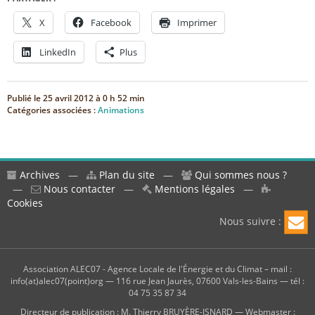
X
Facebook
Imprimer
LinkedIn
Plus
Publié le
25 avril 2012 à 0 h 52 min
Catégories associées :
Animations
Archives
—
Plan du site
—
Qui sommes nous ?
—
Nous contacter
—
Mentions légales
—
Cookies
Nous suivre :
Association ALEC07 - Agence Locale de l'Énergie et du Climat – mail :
info(at)alec07(point)org — 116 rue Jean Jaurès, 07600 Vals-les-Bains — tél :
04 75 35 87 34
Directeur de publication : M. Thierry BRUYÈRE-ISNARD — Webmaster :