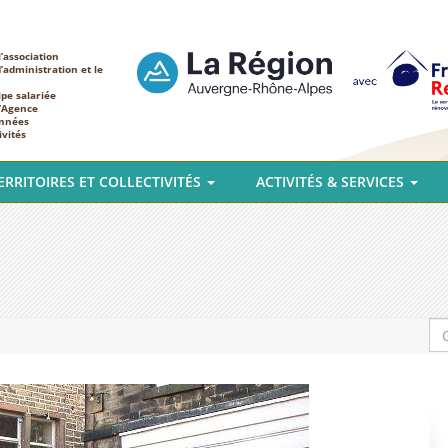
’association
d’administration et le
ipe salariée
l’Agence
nnées
ivités
ERRITOIRES ET COLLECTIVITÉS
ACTIVITÉS & SERVICES