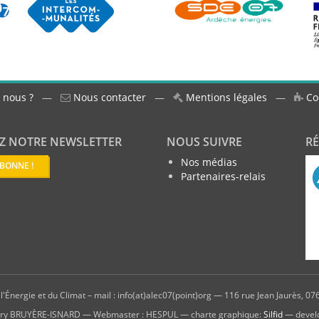
 nous ?
—
Nous contacter
—
Mentions légales
—
Co
Z NOTRE NEWSLETTER
NOUS SUIVRE
R
Nos médias
ABONNE !
Partenaires-relais
'Énergie et du Climat – mail : info(at)alec07(point)org — 116 rue Jean Jaurès, 076
hierry BRUYÈRE-ISNARD — Webmaster : HESPUL — charte graphique:
Silfid
— devel