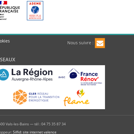
okies
Nous suivre :
ÉSEAUX
00 Vals-les-Bains — tél : 04 75 35 87 34
oppeur:
Silfid: site internet valence