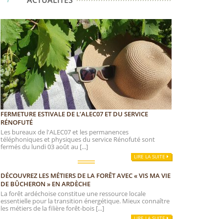
ACTUALITÉS
FERMETURE ESTIVALE DE L’ALEC07 ET DU SERVICE
RÉNOFUTÉ
Les bureaux de l'ALEC07 et les permanences
téléphoniques et physiques du service Rénofuté sont
fermés du lundi 03 août au [...]
LIRE LA SUITE
DÉCOUVREZ LES MÉTIERS DE LA FORÊT AVEC « VIS MA VIE
DE BÛCHERON » EN ARDÈCHE
La forêt ardéchoise constitue une ressource locale
essentielle pour la transition énergétique. Mieux connaître
les métiers de la filière forêt-bois [...]
LIRE LA SUITE