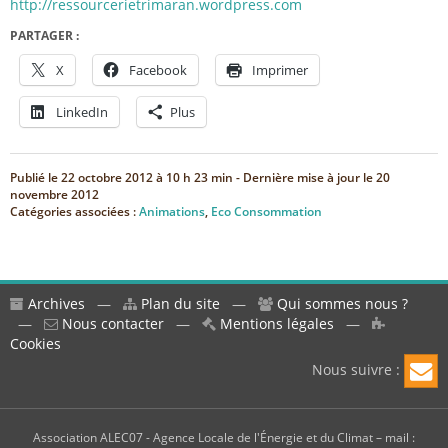
http://ressourcerietrimaran.wordpress.com
PARTAGER :
X
Facebook
Imprimer
LinkedIn
Plus
Publié le
22 octobre 2012 à 10 h 23 min
- Dernière mise à jour le
20
novembre 2012
Catégories associées :
Animations
,
Eco Consommation
Archives
—
Plan du site
—
Qui sommes nous ?
—
Nous contacter
—
Mentions légales
—
Cookies
Nous suivre :
Association ALEC07 - Agence Locale de l'Énergie et du Climat – mail :