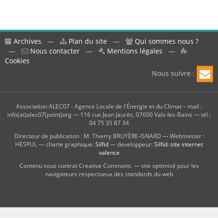
Archives
—
Plan du site
—
Qui sommes nous ?
—
Nous contacter
—
Mentions légales
—
Cookies
Nous suivre :
Association ALEC07 - Agence Locale de l'Énergie et du Climat – mail :
info(at)alec07(point)org — 116 rue Jean Jaurès, 07600 Vals-les-Bains — tél :
04 75 35 87 34
Directeur de publication : M. Thierry BRUYÈRE-ISNARD — Webmaster :
HESPUL — charte graphique:
Silfid
— developpeur:
Silfid: site internet
valence
Contenu sous contrat Creative Commons. — site optimisé pour les
navigateurs respectueux des standards du web