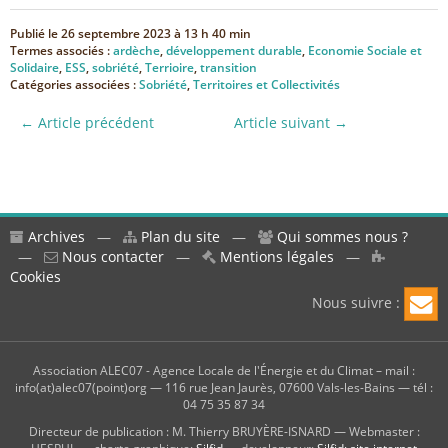
Publié le
26 septembre 2023 à 13 h 40 min
Termes associés :
ardèche
,
développement durable
,
Economie Sociale et
Solidaire
,
ESS
,
sobriété
,
Terrioire
,
transition
Catégories associées :
Sobriété
,
Territoires et Collectivités
← Article précédent
Article suivant →
Archives
—
Plan du site
—
Qui sommes nous ?
—
Nous contacter
—
Mentions légales
—
Cookies
Nous suivre :
Association ALEC07 - Agence Locale de l'Énergie et du Climat – mail :
info(at)alec07(point)org — 116 rue Jean Jaurès, 07600 Vals-les-Bains — tél :
04 75 35 87 34
Directeur de publication : M. Thierry BRUYÈRE-ISNARD — Webmaster :