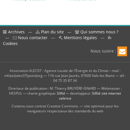
Archives
—
Plan du site
—
Qui sommes nous ?
—
Nous contacter
—
Mentions légales
—
Cookies
Nous suivre :
Association ALEC07 - Agence Locale de l'Énergie et du Climat – mail :
info(at)alec07(point)org — 116 rue Jean Jaurès, 07600 Vals-les-Bains — tél :
04 75 35 87 34
Directeur de publication : M. Thierry BRUYÈRE-ISNARD — Webmaster :
HESPUL — charte graphique:
Silfid
— developpeur:
Silfid: site internet
valence
Contenu sous contrat Creative Commons. — site optimisé pour les
navigateurs respectueux des standards du web