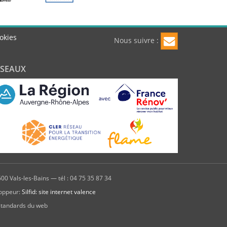
okies
Nous suivre :
ÉSEAUX
00 Vals-les-Bains — tél : 04 75 35 87 34
oppeur:
Silfid: site internet valence
standards du web