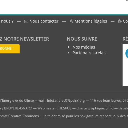
 nous ?
—
Nous contacter
—
Mentions légales
—
Co
Z NOTRE NEWSLETTER
NOUS SUIVRE
R
Nos médias
ABONNE !
Partenaires-relais
'Énergie et du Climat – mail : info(at)alec07(point)org — 116 rue Jean Jaurès, 076
hierry BRUYÈRE-ISNARD — Webmaster : HESPUL — charte graphique:
Silfid
— devel
ntrat Creative Commons. — site optimisé pour les navigateurs respectueux des 