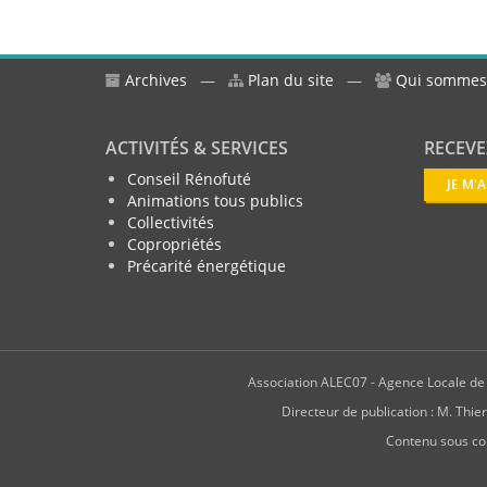
Archives
—
Plan du site
—
Qui sommes
ACTIVITÉS & SERVICES
RECEVE
Conseil Rénofuté
JE M'
Animations tous publics
Collectivités
Copropriétés
Précarité énergétique
Association ALEC07 - Agence Locale de l
Directeur de publication : M. T
Contenu sous co