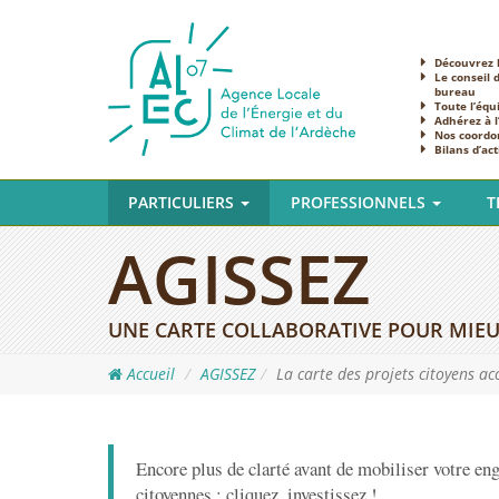
Découvrez l
Le conseil 
bureau
Toute l’équ
Adhérez à 
Nos coordo
Bilans d’act
PARTICULIERS
PROFESSIONNELS
T
AGISSEZ
UNE CARTE COLLABORATIVE POUR MIEUX
Accueil
AGISSEZ
La carte des projets citoyens 
Encore plus de clarté avant de mobiliser votre en
citoyennes : cliquez, investissez !