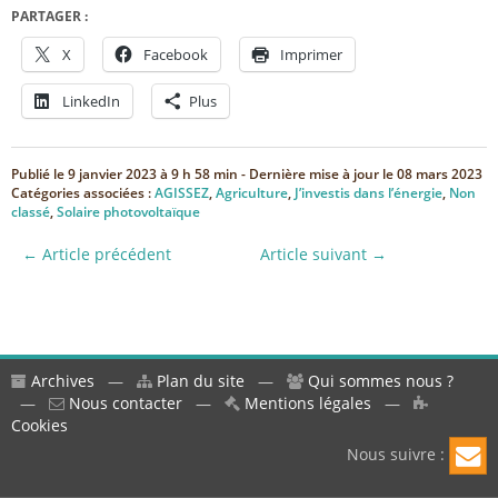
PARTAGER :
X
Facebook
Imprimer
LinkedIn
Plus
Publié le
9 janvier 2023 à 9 h 58 min
- Dernière mise à jour le
08 mars 2023
Catégories associées :
AGISSEZ
,
Agriculture
,
J’investis dans l’énergie
,
Non
classé
,
Solaire photovoltaïque
← Article précédent
Article suivant →
Archives
—
Plan du site
—
Qui sommes nous ?
—
Nous contacter
—
Mentions légales
—
Cookies
Nous suivre :