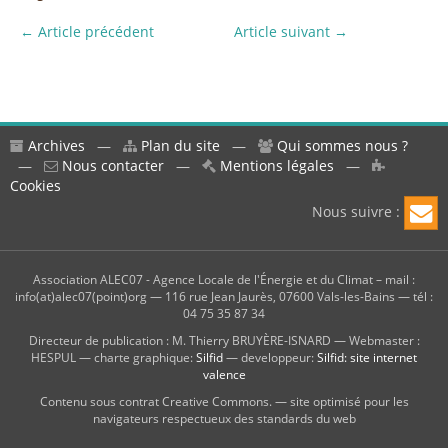
← Article précédent
Article suivant →
Archives
—
Plan du site
—
Qui sommes nous ?
—
Nous contacter
—
Mentions légales
—
Cookies
Nous suivre :
Association ALEC07 - Agence Locale de l'Énergie et du Climat – mail :
info(at)alec07(point)org — 116 rue Jean Jaurès, 07600 Vals-les-Bains — tél :
04 75 35 87 34
Directeur de publication : M. Thierry BRUYÈRE-ISNARD — Webmaster :
HESPUL — charte graphique:
Silfid
— developpeur:
Silfid: site internet
valence
Contenu sous contrat Creative Commons. — site optimisé pour les
navigateurs respectueux des standards du web