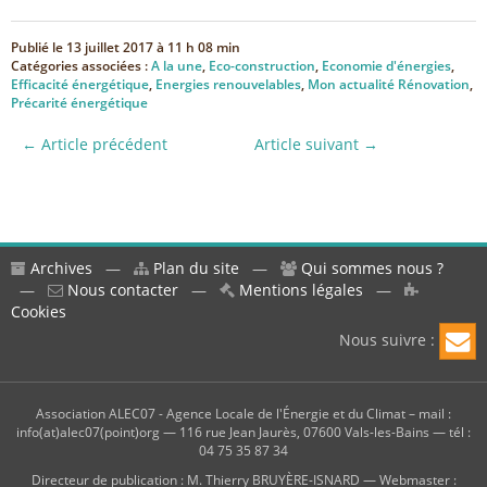
Publié le
13 juillet 2017 à 11 h 08 min
Catégories associées :
A la une
,
Eco-construction
,
Economie d'énergies
,
Efficacité énergétique
,
Energies renouvelables
,
Mon actualité Rénovation
,
Précarité énergétique
← Article précédent
Article suivant →
Archives
—
Plan du site
—
Qui sommes nous ?
—
Nous contacter
—
Mentions légales
—
Cookies
Nous suivre :
Association ALEC07 - Agence Locale de l'Énergie et du Climat – mail :
info(at)alec07(point)org — 116 rue Jean Jaurès, 07600 Vals-les-Bains — tél :
04 75 35 87 34
Directeur de publication : M. Thierry BRUYÈRE-ISNARD — Webmaster :