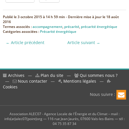
Publié le
3 octobre 2015 à 14 h 59 min
- Dernière mise à jour le
18 août
2016
Termes associés :
accompagnement
,
précarité
,
précarité énergétique
Catégories associées :
Précarité énergétique
← Article précédent
Article suivant →
Archives
—
Plan du site
—
Qui sommes nous ?
—
Nous contacter
—
Mentions légales
—
Cookies
Nous suivre :
Association ALEC07 - Agence Locale de l'Énergie et du Climat – mail :
info(at)alec07(point)org — 116 rue Jean Jaurès, 07600 Vals-les-Bains — tél :
04 75 35 87 34